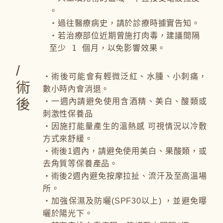
。
・過往醫療病史，請於診療時據實告知。
・若治療部位近期曾施打肉毒，建議間隔
至少 1 個月，以免影響效果。
/
・術後可能會有輕微泛紅、水腫、小刺痛，
術
數小時內會消退。
後
・一週內請避免使用含酒精、美白、酸類或
刺激性保養品
・因施打能量產生的溫熱感 可視情況以冷敷
方式來舒緩。
・術後1週內，請避免使用美白、果酸類，或
去角質等保養產品。
・術後2週內避免按摩拉扯、流汗及至高溫場
所。
・加強保濕及防曬(SPF30以上) ，並避免曝
曬於陽光下。