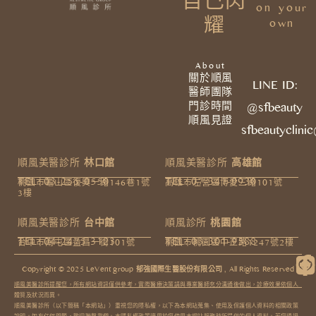
自己閃
on your
耀
own
About
關於順風
LINE ID:
醫師團隊
門診時間
@sfbeauty
順風見證
sfbeautyclini
順風美醫診所
林口館
順風美醫診所
高雄館
TEL: 03-255-0550
TEL: 07-341-9930
桃園市龜山區復興一路146巷1號
高雄市左營區博愛三路101號
3樓​
順風美醫診所
台中館
順風診所
桃園館
TEL: 04-2475-3123
TEL: 03-301-9588
台中市南屯區益昌一街101號
桃園市桃園區中正路1247號2樓
Copyright © 2025 LeVent group 郁強國際生醫股份有限公司 , All Rights Reserved​
順風美醫診所提醒您，所有網站資訊僅供參考，實際醫療決策請與專業醫師充分溝通後做出，診療效果依個人
體質及狀況而異。
順風美醫診所（以下簡稱「本網站」）重視您的隱私權，以下為本網站蒐集、使用及保護個人資料的相關政策