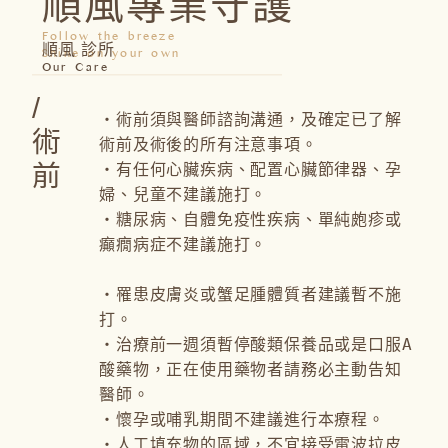
順風專業守護
Follow the breeze
順風 診所
Shine on your own
Our Care
/
・術前須與醫師諮詢溝通，及確定已了解
術
術前及術後的所有注意事項。
前
・有任何心臟疾病、配置心臟節律器、孕
婦、兒童不建議施打。
・糖尿病、自體免疫性疾病、單純皰疹或
癲癇病症不建議施打。
・罹患皮膚炎或蟹足腫體質者建議暫不施
打。
・治療前一週須暫停酸類保養品或是口服A
酸藥物，正在使用藥物者請務必主動告知
醫師。
・懷孕或哺乳期間不建議進行本療程。
・人工填充物的區域，不宜接受電波拉皮 