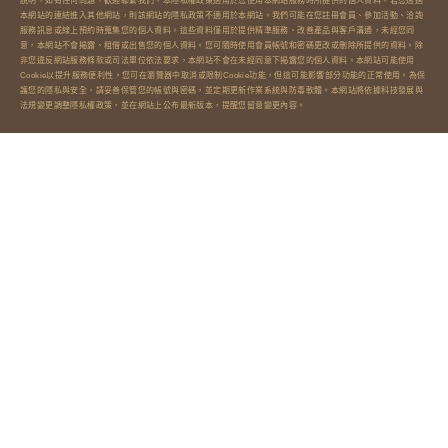
說明。如有任何問題，歡迎聯繫我們。本隱私權政策適用於您使用本網站服務時所提供的個人資料。若您透過
本網站的連結進入其他網站，則該網站的隱私政策不適用於本網站。我們可能在您註冊會員、參加活動、洽詢
服務訊息或線上預約時蒐集您的個人資料。這些資料僅用於提供精準服務、改善產品與客戶溝通，未經您同
意，本網站不會揭露、租借或出售您的個人資料。您可隨時使用會員帳號和密碼更改或刪除所提供的資料。除
非您違反網站服務條款或司法單位依法要求，本網站不會在未經同意下揭露您的個人資料。本網站可能使用
Cookie以提升服務便利性，您可在瀏覽器中取消或限制Cookie功能，但這可能影響部分功能的正常使用。為保
護您的隱私與安全，請妥善保管您的帳號與密碼，並定期更新作業系統與防毒軟體。本網站將依據科技發展與
法規變更調整隱私權政策，並在網站上公布最新版本，提醒您留意變更內容。