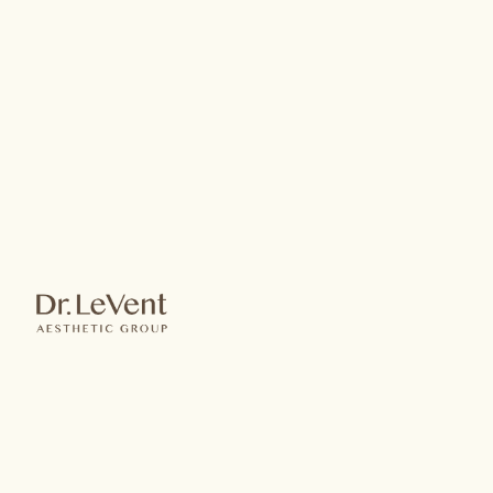
昂達超微波 Onda PRO
ONDA PRO
昂達超微波
新一代非侵入式體雕與肌膚緊緻
黑科技
無修復期、深層拉提有感、低燙傷風險