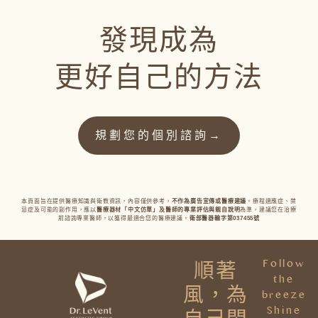
發現成為
更好自己的方法
規劃您的個別諮詢→
本頁面旨在提供醫療知識與衛
教資訊，內容僅供參考，
不作為廣告宣傳或醫療建議
。療程適應症、禁
忌症及可能的副作用，應以
醫療器材「中文仿單」及醫師的專業評估與親自說明
為準，建議您在治療
前諮詢專業醫師，以獲得最適合您的醫療建議。
衛部醫器輸字第037455
號
Follow
順著
the
風，為
breeze
Shine