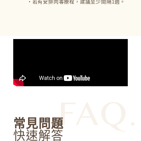
・若有安排肉毒療程，建議至少間隔1週。
FAQ.
常見問題
快速解答