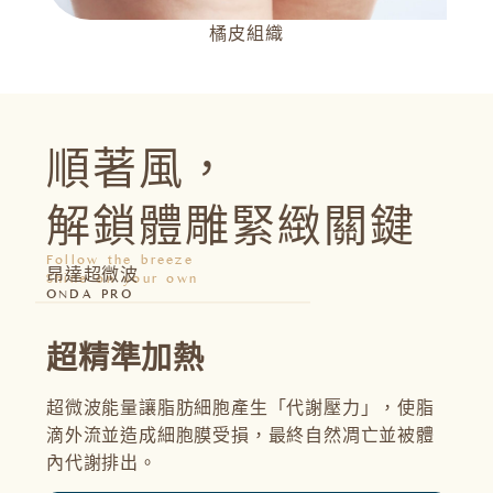
橘皮組織
順著風，
解鎖體雕緊緻關鍵
Follow the breeze
昂達超微波
Shine on your own
ONDA PRO
快
超精準加熱
能量
1
超微波能量讓脂肪細胞產生「代謝壓力」，使脂
；導
果
滴外流並造成細胞膜受損，最終自然凋亡並被體
內代謝排出。
零