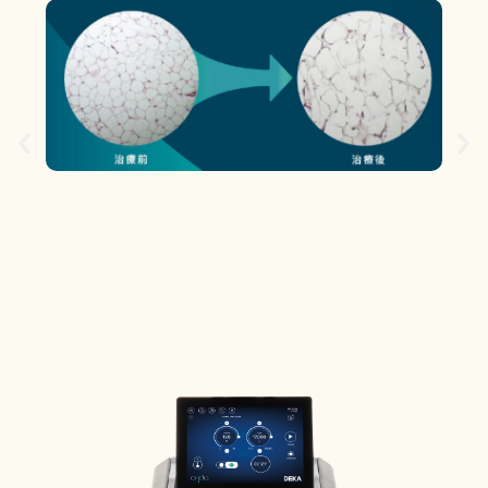
無
專
內建
用
客
提供
針
下