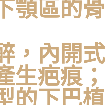
下顎區的骨
醉，內開式
產生疤痕；
型的下巴植