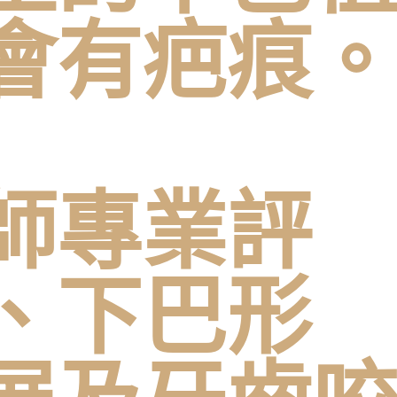
會有疤痕。
師專業評
、下巴形