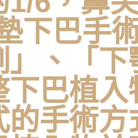
1/6，鼻
 墊下巴手
例」、「下
整下巴植入
式的手術方