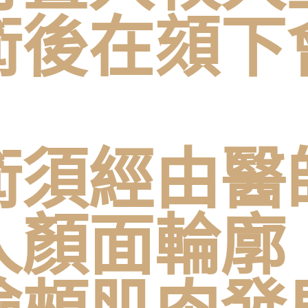
術後在頦下
術須經由醫
人顏面輪廓