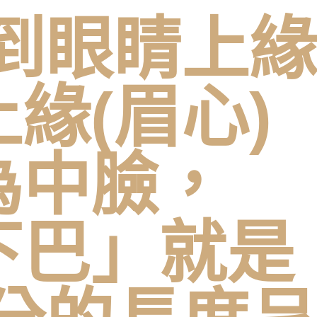
到眼睛上緣
緣(眉心)
為中臉，
下巴」就是