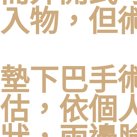
入物，但
墊下巴手
估，依個