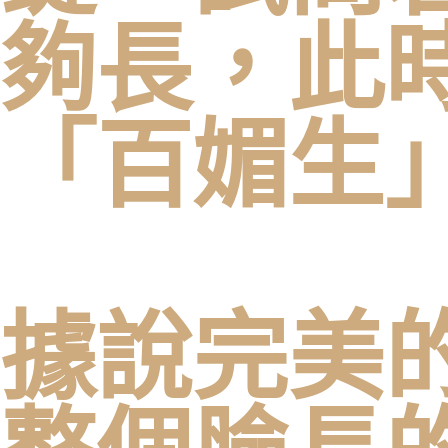
夠長，此
「百媚生
據說完美