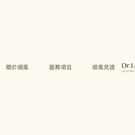
墊下巴手術
墊下巴手術
LeVent
關於順風
服務項目
順風見證
容顏黃金
上中下臉