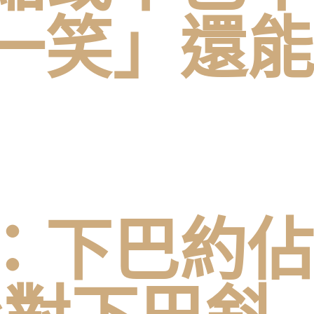
一笑」還能
：下巴約佔