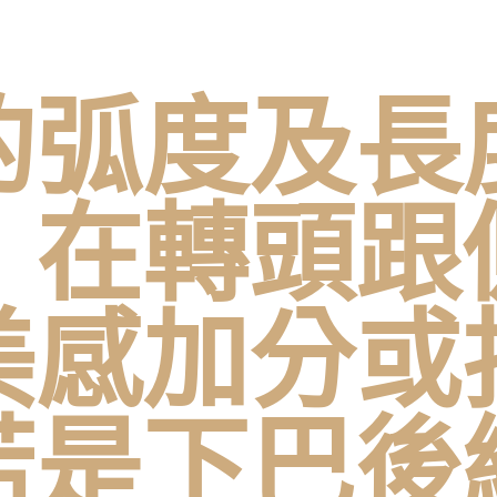
的弧度及長
，在轉頭跟
美感加分或
若是下巴後