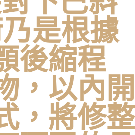
尖對下巴斜
術乃是根據
顎後縮程
物，以內開
式，將修整