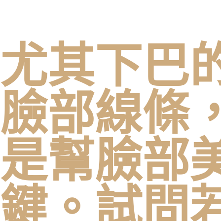
尤其下巴
臉部線條
是幫臉部
鍵。試問