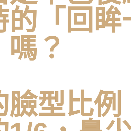
時的「回眸
」嗎？
的臉型比例