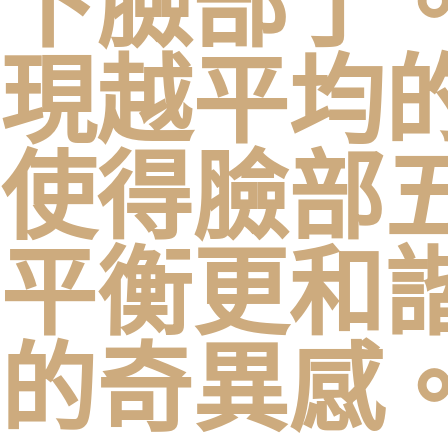
下臉部了
現越平均的
使得臉部
平衡更和
的奇異感