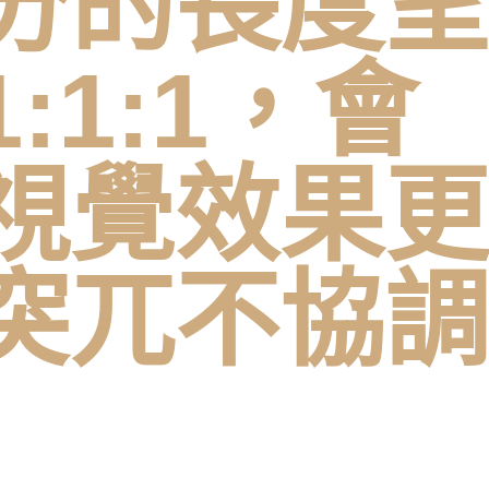
分的長度呈
1:1，會
視覺效果更
突兀不協調