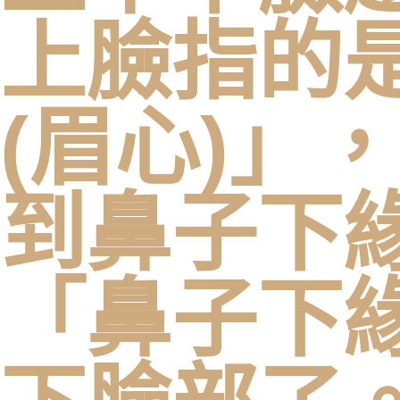
上臉指的
(眉心)」
到鼻子下緣
「鼻子下緣