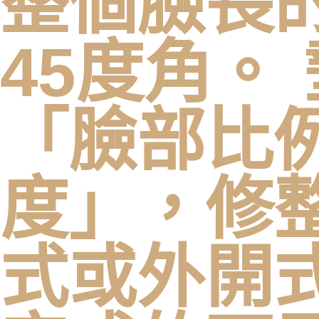
整個臉長的
45度角。
「臉部比
度」，修
式或外開