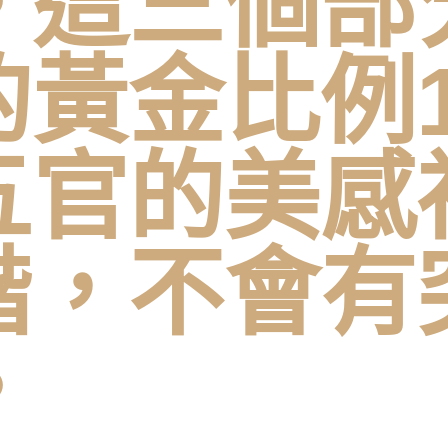
。這三個部
黃金比例1:
五官的美感
諧，不會有
。