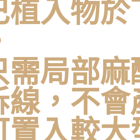
巴植入物於
。
只需局部麻
拆線，不會
可置入較大