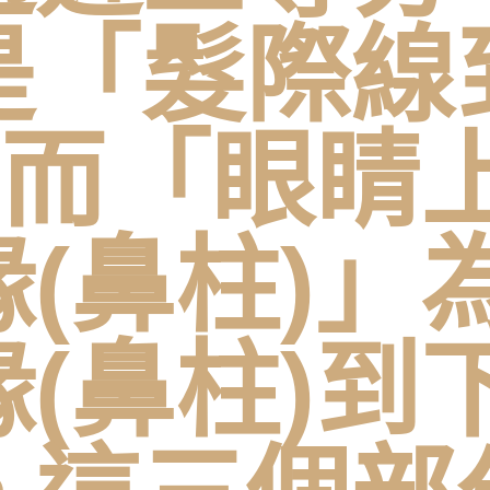
是「髮際線
，而「眼睛上
(鼻柱)」
(鼻柱)到