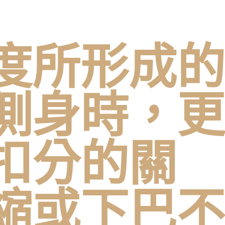
度所形成的
側身時，更
扣分的關
縮或下巴不