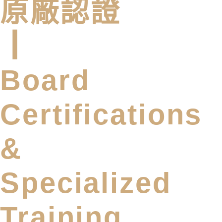
原廠認證
┃
Board
Certifications
&
Specialized
Training