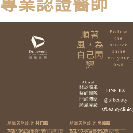
專業認證醫師
Follow
順著
the
風，為
breeze
Shine
自己閃
on your
耀
own
About
關於順風
LINE ID:
醫師團隊
門診時間
@sfbeauty
順風見證
sfbeautyclini
順風美醫診所
林口館
順風美醫診所
高雄館
TEL: 03-255-0550
TEL: 07-341-9930
桃園市龜山區復興一路146巷1號
高雄市左營區博愛三路101號