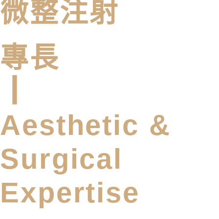
微整注射​
專長
┃
Aesthetic &
Surgical
Expertise