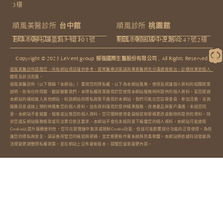
3樓​
順風美醫診所
台中館
順風診所
桃園館
TEL: 04-2475-3123
TEL: 03-301-9588
台中市南屯區益昌一街101號
桃園市桃園區中正路1247號2樓
Copyright © 2025 LeVent group 郁強國際生醫股份有限公司 , All Rights Reserved​
順風美醫診所提醒您，所有網站資訊僅供參考，實際醫療決策請與專業醫師充分溝通後做出，診療效果依個人
體質及狀況而異。
順風美醫診所（以下簡稱「本網站」）重視您的隱私權，以下為本網站蒐集、使用及保護個人資料的相關政策
說明。如有任何問題，歡迎聯繫我們。本隱私權政策適用於您使用本網站服務時所提供的個人資料。若您透過
本網站的連結進入其他網站，則該網站的隱私政策不適用於本網站。我們可能在您註冊會員、參加活動、洽詢
服務訊息或線上預約時蒐集您的個人資料。這些資料僅用於提供精準服務、改善產品與客戶溝通，未經您同
意，本網站不會揭露、租借或出售您的個人資料。您可隨時使用會員帳號和密碼更改或刪除所提供的資料。除
非您違反網站服務條款或司法單位依法要求，本網站不會在未經同意下揭露您的個人資料。本網站可能使用
Cookie以提升服務便利性，您可在瀏覽器中取消或限制Cookie功能，但這可能影響部分功能的正常使用。為保
護您的隱私與安全，請妥善保管您的帳號與密碼，並定期更新作業系統與防毒軟體。本網站將依據科技發展與
法規變更調整隱私權政策，並在網站上公布最新版本，提醒您留意變更內容。