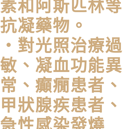
素和阿斯匹林等
抗凝藥物。
・對光照治療過
敏、凝血功能異
常、癲癇患者、
甲狀腺疾患者、
急性感染發燒