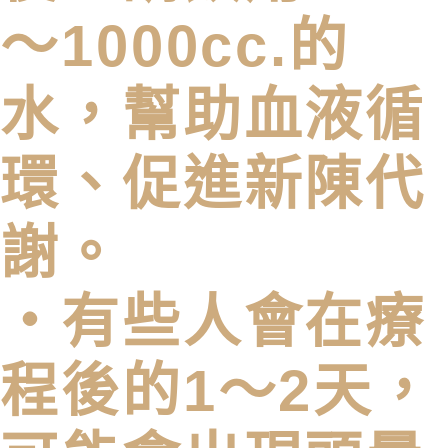
～1000cc.的
水，幫助血液循
環、促進新陳代
謝。
・有些人會在療
程後的1～2天，