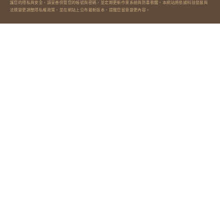
護您的隱私與安全，請妥善保管您的帳號與密碼，並定期更新作業系統與防毒軟體。本網站將依據科技發展與
法規變更調整隱私權政策，並在網站上公布最新版本，提醒您留意變更內容。