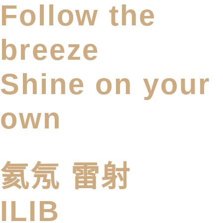
Follow the
breeze
Shine on your
own
氦氖 雷射
ILIB