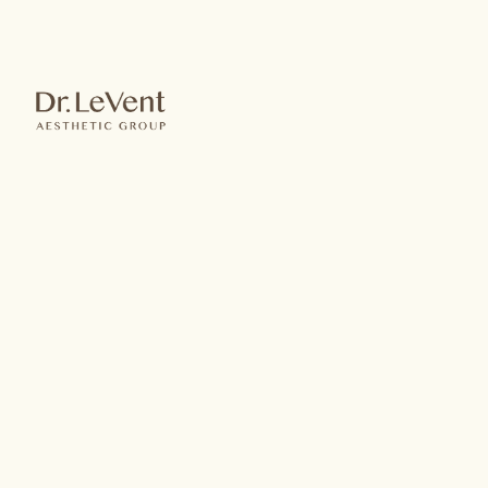
失眠及淨化
此技術是將低能
量的雷射光，透
過極細的光纖導
管引入靜脈血管
中，讓血液在循