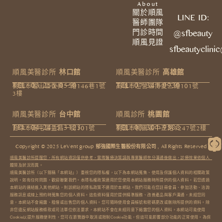
About
關於順風
LINE ID:
醫師團隊
門診時間
@sfbeauty
順風見證
sfbeautyclini
順風美醫診所
林口館
順風美醫診所
高雄館
TEL: 03-255-0550
TEL: 07-341-9930
桃園市龜山區復興一路146巷1號
高雄市左營區博愛三路101號
3樓​
順風美醫診所
台中館
順風診所
桃園館
TEL: 04-2475-3123
TEL: 03-301-9588
台中市南屯區益昌一街101號
桃園市桃園區中正路1247號2樓
Copyright © 2025 LeVent group 郁強國際生醫股份有限公司 , All Rights Reserved​
順風美醫診所提醒您，所有網站資訊僅供參考，實際醫療決策請與專業醫師充分溝通後做出，診療效果依個人
體質及狀況而異。
順風美醫診所（以下簡稱「本網站」）重視您的隱私權，以下為本網站蒐集、使用及保護個人資料的相關政策
說明。如有任何問題，歡迎聯繫我們。本隱私權政策適用於您使用本網站服務時所提供的個人資料。若您透過
本網站的連結進入其他網站，則該網站的隱私政策不適用於本網站。我們可能在您註冊會員、參加活動、洽詢
服務訊息或線上預約時蒐集您的個人資料。這些資料僅用於提供精準服務、改善產品與客戶溝通，未經您同
意，本網站不會揭露、租借或出售您的個人資料。您可隨時使用會員帳號和密碼更改或刪除所提供的資料。除
非您違反網站服務條款或司法單位依法要求，本網站不會在未經同意下揭露您的個人資料。本網站可能使用
Cookie以提升服務便利性，您可在瀏覽器中取消或限制Cookie功能，但這可能影響部分功能的正常使用。為保