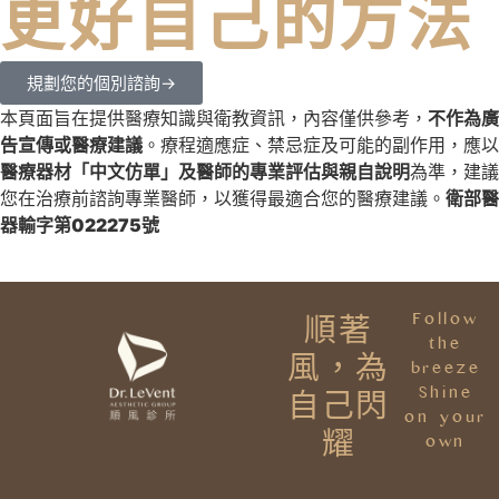
更好自己的方法
規劃您的個別諮詢→
本頁面旨在提供醫療知識與衛
教資訊，內容僅供參考，
不作為廣
告宣傳或醫療建議
。療程適應症、禁忌症及可能的副作用，應以
醫療器材「中文仿單」及醫師的專業評估與親自說明
為準，建議
您在治療前諮詢專業醫師，以獲得最適合您的醫療建議。
衛部醫
器輸字第
022275
號
Follow
順著
the
風，為
breeze
Shine
自己閃
on your
耀
own