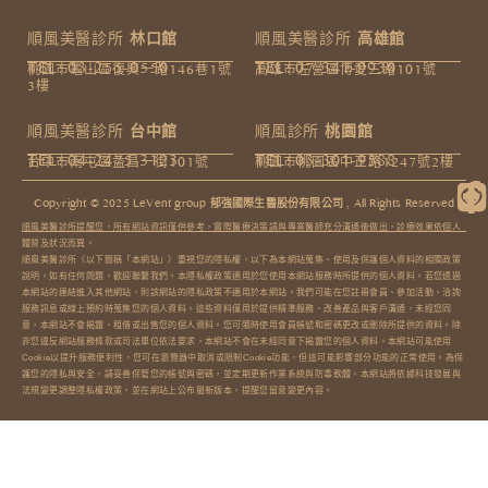
順風美醫診所
林口館
順風美醫診所
高雄館
TEL: 03-255-0550
TEL: 07-341-9930
桃園市龜山區復興一路146巷1號
高雄市左營區博愛三路101號
3樓​
順風美醫診所
台中館
順風診所
桃園館
TEL: 04-2475-3123
TEL: 03-301-9588
台中市南屯區益昌一街101號
桃園市桃園區中正路1247號2樓
Copyright © 2025 LeVent group 郁強國際生醫股份有限公司 , All Rights Reserved​
順風美醫診所提醒您，所有網站資訊僅供參考，實際醫療決策請與專業醫師充分溝通後做出，診療效果依個人
體質及狀況而異。
順風美醫診所（以下簡稱「本網站」）重視您的隱私權，以下為本網站蒐集、使用及保護個人資料的相關政策
說明。如有任何問題，歡迎聯繫我們。本隱私權政策適用於您使用本網站服務時所提供的個人資料。若您透過
本網站的連結進入其他網站，則該網站的隱私政策不適用於本網站。我們可能在您註冊會員、參加活動、洽詢
服務訊息或線上預約時蒐集您的個人資料。這些資料僅用於提供精準服務、改善產品與客戶溝通，未經您同
意，本網站不會揭露、租借或出售您的個人資料。您可隨時使用會員帳號和密碼更改或刪除所提供的資料。除
非您違反網站服務條款或司法單位依法要求，本網站不會在未經同意下揭露您的個人資料。本網站可能使用
Cookie以提升服務便利性，您可在瀏覽器中取消或限制Cookie功能，但這可能影響部分功能的正常使用。為保
護您的隱私與安全，請妥善保管您的帳號與密碼，並定期更新作業系統與防毒軟體。本網站將依據科技發展與
法規變更調整隱私權政策，並在網站上公布最新版本，提醒您留意變更內容。