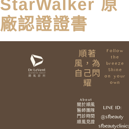
StarWalker 原
廠認證證書
Follow
順著
the
風，為
breeze
Shine
自己閃
on your
耀
own
About
關於順風
LINE ID:
醫師團隊
門診時間
@sfbeauty
順風見證
sfbeautyclini