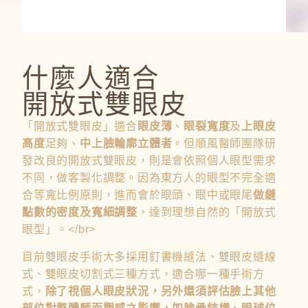
什麼人適合
開放式雙眼皮
「開放式雙眼皮」適合
眼皮薄
、
眼裂寬度
及
上眼皮
高度
足夠、
中上臉輪廓立體者
。但順風醫師團隊研
發改良的開放式雙眼皮，則是會依照個人眼型需求
不同，做客製化調整。因為東方人的眼型不完全適
合等寬比例原則，進而會於眼頭、眼中或眼尾
做縫
點數的密度及寬細調整
，達到理想自然的「開放式
眼型」。</br>
目前雙眼皮手術大多採用釘書機縫法、雙眼皮縫線
式、雙眼皮切割式三種方式，適合哪一種手術方
式，
除了視個人眼皮狀況，另外還須評估臉上其他