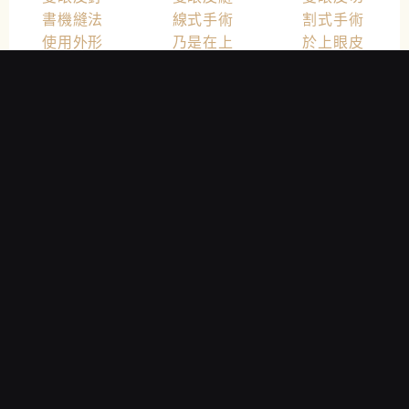
書機縫法
線式手術
割式手術
使用外形
乃是在上
於上眼皮
如釘書機
眼皮採用
處劃開約
般的器
多點連續
1.5~2.5cm
具，以六
性、纏繞
的小切
點三環的
式的縫
口，取出
縫線固定
法，使上
多餘脂肪
方式，提
眼瞼沾黏
並移除過
供更佳的
而加深眼
厚的眼輪
固定力。
皮皺褶，
匝肌，縫
手術時間
雙眼皮弧
合提眼瞼
約60分
線更流
肌及眼
鐘，需局
暢，以呈
皮，因而
部麻醉，
現自然深
形成雙眼
細微點狀
邃的雙眼
皮皺褶。
傷口，不
皮。眼皮
此方式可
需要拆
折痕的線
使眼頭到
線。
條可依個
眼尾的雙