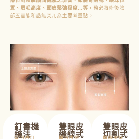
部位對整體顏面觀感之影響，如臉骨結構、眼球位
置、眉毛高度、頭皮鬆弛程度…等
，務必將術後臉
部五官能和諧無突兀為主要考量點。
釘書機
雙眼皮
雙眼皮
縫法
縫線式
切割式
雙眼皮釘
雙眼皮縫
雙眼皮切