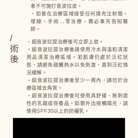
者不可施打音波拉皮。
・如曾在治療區域接受任何填充注射類、
埋線、手術…等治療，務必事先告知醫
師。
/
・超音波拉提治療後可立即上妝。
術
・超音波拉提治療後請使用冷水與溫和清潔
後
用品清潔治療區域。若肌膚仍處於泛紅狀
態，請避免碰觸熱水以免刺激，直到泛紅情
況緩解。
・超音波拉提治療後至少一周內，請勿於治
療區域去角質。
・超音波拉提治療後可使用具舒緩、無刺激
性的乳霜或保養品。如需外出接觸陽光，請
使用SPF30以上的防曬乳。