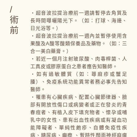
/
・超音波拉提治療前一週請暫停去角質及
術
長時間曝曬陽光下。（如：打球、海邊、
前
日光浴等。）
・超音波拉提治療前一週內並暫停使用含
果酸及A酸等酸類保養品及藥物。（如：三
合一美白藥膏。）
・若近一個月注射玻尿酸、肉毒桿菌、人
工真皮或膠原蛋白之患者應告知醫師。
・如有過敏體質（如：蕁麻疹或蟹足
腫）、免疫系統功能異常者務必事先告知
醫師。
・罹患有心臟疾病、配置心臟節律器、臉
部有開放性傷口或病變者或正在發炎的青
春痘者、有植入皮下填充物者、懷孕或哺
乳中的女性、患有出血性疾病或有凝血功
能障礙者、單純性皰疹、自體免疫性疾
病、糖尿病、癲癇 、暫時性顏面神經麻痺