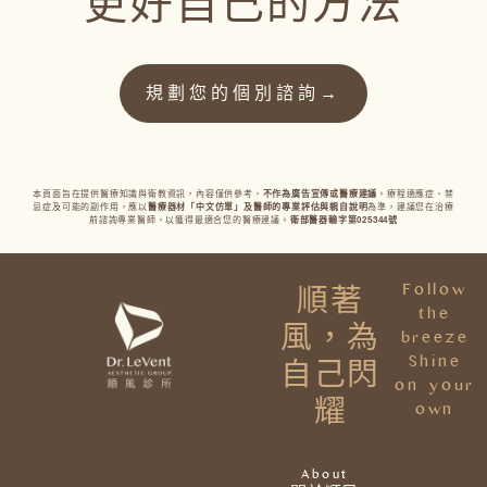
更好自己的方法
規劃您的個別諮詢→
本頁面旨在提供醫療知識與衛
教資訊，內容僅供參考，
不作為廣告宣傳或醫療建議
。療程適應症、禁
忌症及可能的副作用，應以
醫療器材「中文仿單」及醫師的專業評估與親自說明
為準，建議您在治療
前諮詢專業醫師，以獲得最適合您的醫療建議。
衛部醫器輸字第
025344
號
Follow
順著
the
風，為
breeze
Shine
自己閃
on your
耀
own
About