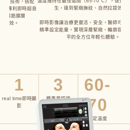
溫度維持在最佳區間（65-70°C），促進膠原蛋白增
搭配
生，達到緊緻撫紋、自然拉提效果。
時超音
即時影像讓治療更靈活、安全，醫師可依肌膚狀況
精準設定能量，實現深層緊緻、輪廓提升、細紋撫
平的全方位年輕化體驗。
1
3
60-
70
real time即時顯
種專業探頭
影
穩定溫度