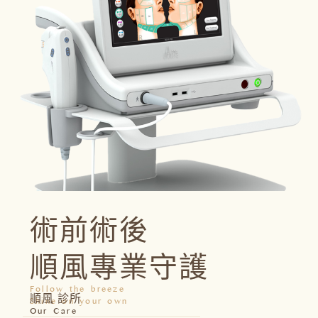
術前術後
順風專業守護
Follow the breeze
順風 診所
Shine on your own
Our Care