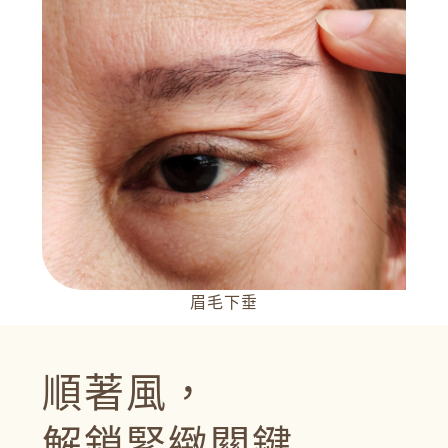
眉毛下垂
順著風，
解鎖緊緻關鍵