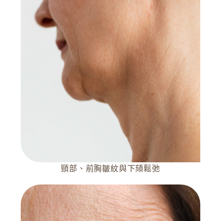
頸部、前胸皺紋與下頦鬆弛