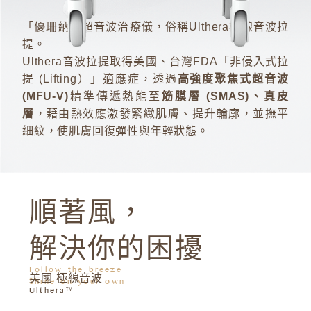
「優珊納」超音波治療儀，俗稱Ulthera極線音波拉
提。
Ulthera音波拉提取得美國、台灣FDA「非侵入式拉
提 (Lifting）」適應症，透過
高強度聚焦式超音波
(MFU-V)
精準傳遞熱能至
筋膜層 (SMAS)、真皮
層
，藉由熱效應激發緊緻肌膚、提升輪廓，並撫平
細紋，使肌膚回復彈性與年輕狀態。
順著風，
解決你的困擾
Follow the breeze
美國 極線音波
Shine on your own
Ulthera™