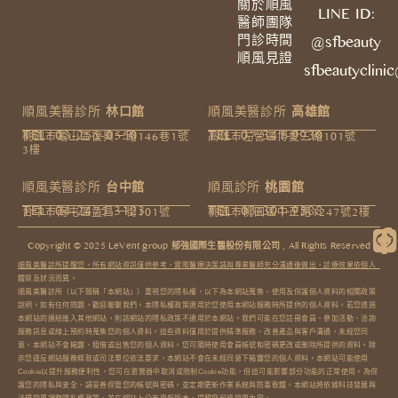
關於順風
LINE ID:
醫師團隊
門診時間
@sfbeauty
順風見證
sfbeautyclini
順風美醫診所
林口館
順風美醫診所
高雄館
TEL: 03-255-0550
TEL: 07-341-9930
桃園市龜山區復興一路146巷1號
高雄市左營區博愛三路101號
3樓​
順風美醫診所
台中館
順風診所
桃園館
TEL: 04-2475-3123
TEL: 03-301-9588
台中市南屯區益昌一街101號
桃園市桃園區中正路1247號2樓
Copyright © 2025 LeVent group 郁強國際生醫股份有限公司 , All Rights Reserved​
順風美醫診所提醒您，所有網站資訊僅供參考，實際醫療決策請與專業醫師充分溝通後做出，診療效果依個人
體質及狀況而異。
順風美醫診所（以下簡稱「本網站」）重視您的隱私權，以下為本網站蒐集、使用及保護個人資料的相關政策
說明。如有任何問題，歡迎聯繫我們。本隱私權政策適用於您使用本網站服務時所提供的個人資料。若您透過
本網站的連結進入其他網站，則該網站的隱私政策不適用於本網站。我們可能在您註冊會員、參加活動、洽詢
服務訊息或線上預約時蒐集您的個人資料。這些資料僅用於提供精準服務、改善產品與客戶溝通，未經您同
意，本網站不會揭露、租借或出售您的個人資料。您可隨時使用會員帳號和密碼更改或刪除所提供的資料。除
非您違反網站服務條款或司法單位依法要求，本網站不會在未經同意下揭露您的個人資料。本網站可能使用
Cookie以提升服務便利性，您可在瀏覽器中取消或限制Cookie功能，但這可能影響部分功能的正常使用。為保
護您的隱私與安全，請妥善保管您的帳號與密碼，並定期更新作業系統與防毒軟體。本網站將依據科技發展與