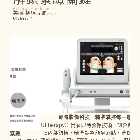
Follow the breeze
美國 極線音波
Shine on your own
Ulthera™
即時影像科技｜精準掌控每一道能量
Ultherapy® 獨家即時影像技術，讓醫師清晰掌握皮
膚內部結構，精準調整能量落點，確保治療深度與