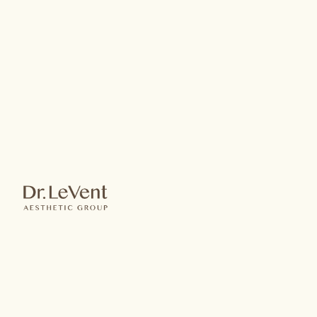
Ulthera™極線音波
Ulthera™
美國極線音波
高強度聚焦式超音波熱能
正宗美國音波