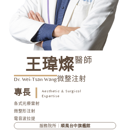
醫師
王瑋燦
微整注射
Dr. Wei-Tsan Wang
┃
專長
Aesthetic & Surgical
Expertise
各式光療雷射
微整形注射
電音波拉提
服務院所｜
順風台中旗艦館