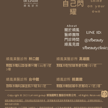
Shine
自己閃
on your
耀
own
About
關於順風
LINE ID:
醫師團隊
門診時間
@sfbeauty
順風見證
sfbeautyclini
順風美醫診所
林口館
順風美醫診所
高雄館
TEL: 03-255-0550
TEL: 07-341-9930
桃園市龜山區復興一路146巷1號
高雄市左營區博愛三路101號
3樓​
順風美醫診所
台中館
順風診所
桃園館
TEL: 04-2475-3123
TEL: 03-301-9588
台中市南屯區益昌一街101號
桃園市桃園區中正路1247號2樓
Copyright © 2025 LeVent group 郁強國際生醫股份有限公司 , All Rights Reserved​
順風美醫診所提醒您，所有網站資訊僅供參考，實際醫療決策請與專業醫師充分溝通後做出，診療效果依個人
體質及狀況而異。
順風美醫診所（以下簡稱「本網站」）重視您的隱私權，以下為本網站蒐集、使用及保護個人資料的相關政策