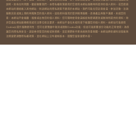
說明。如有任何問題，歡迎聯繫我們。本隱私權政策適用於您使用本網站服務時所提供的個人資料。若您透過
本網站的連結進入其他網站，則該網站的隱私政策不適用於本網站。我們可能在您註冊會員、參加活動、洽詢
服務訊息或線上預約時蒐集您的個人資料。這些資料僅用於提供精準服務、改善產品與客戶溝通，未經您同
意，本網站不會揭露、租借或出售您的個人資料。您可隨時使用會員帳號和密碼更改或刪除所提供的資料。除
非您違反網站服務條款或司法單位依法要求，本網站不會在未經同意下揭露您的個人資料。本網站可能使用
Cookie以提升服務便利性，您可在瀏覽器中取消或限制Cookie功能，但這可能影響部分功能的正常使用。為保
護您的隱私與安全，請妥善保管您的帳號與密碼，並定期更新作業系統與防毒軟體。本網站將依據科技發展與
法規變更調整隱私權政策，並在網站上公布最新版本，提醒您留意變更內容。