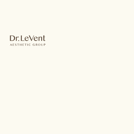
360度雙向倒鉤
縫合線，台灣
TFDA核准合法
線材
傳統拉皮是請專
業醫師將皮膚與