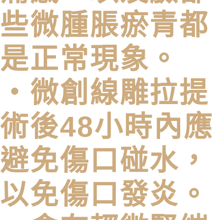
些微腫脹瘀青都
是正常現象。
・微創線雕拉提
術後48⼩時內應
避免傷⼝碰⽔，
以免傷⼝發炎。