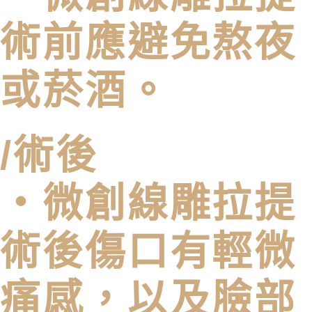
術前應避免熬夜
或菸酒。
/術後
・微創線雕拉提
術後傷⼝有輕微
痛感，以及臉部