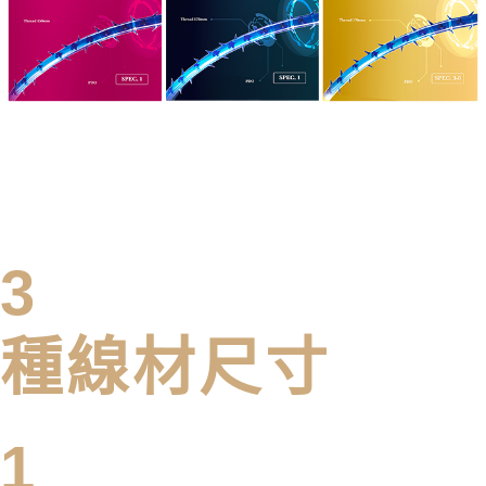
3
種線材尺寸
1