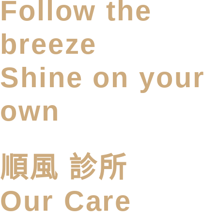
Follow the
breeze
Shine on your
own
順風 診所
Our Care