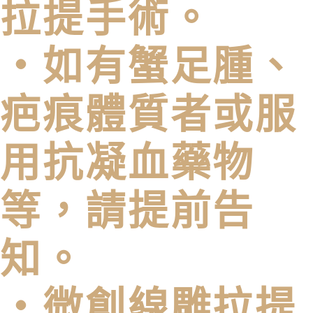
拉提⼿術。
・如有蟹⾜腫、
疤痕體質者或服
⽤抗凝⾎藥物
等，請提前告
知。
・微創線雕拉提