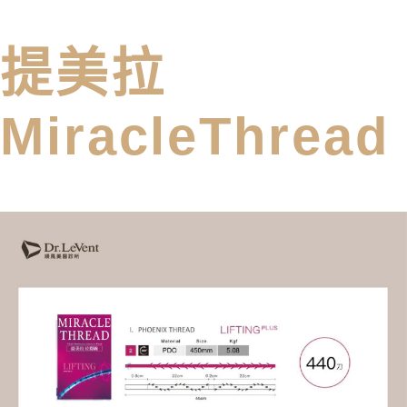
提美拉​
MiracleThread