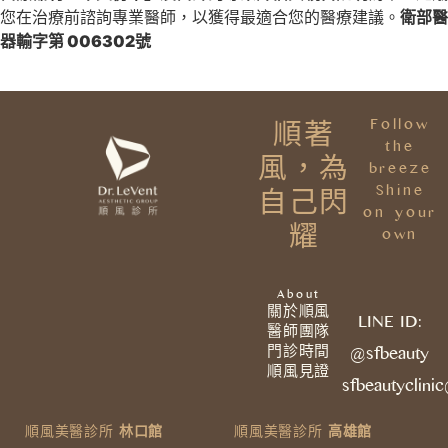
您在治療前諮詢專業醫師，以獲得最適合您的醫療建議。
衛部醫
器輸字第
006302
號
Follow
順著
the
風，為
breeze
Shine
自己閃
on your
耀
own
About
關於順風
LINE ID:
醫師團隊
門診時間
@sfbeauty
順風見證
sfbeautyclini
順風美醫診所
林口館
順風美醫診所
高雄館