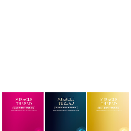
膠原皆能
全。