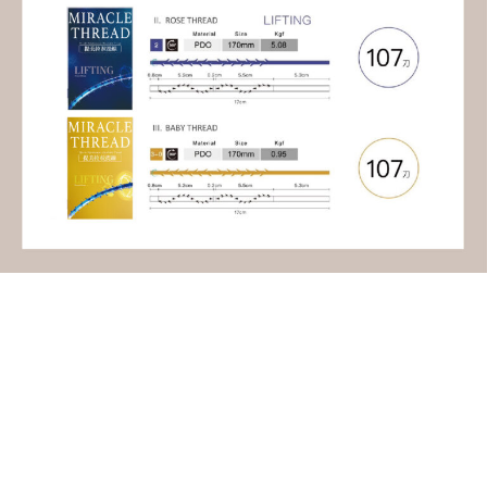
提美拉線
滿小倒鉤
度、密度
等等都經