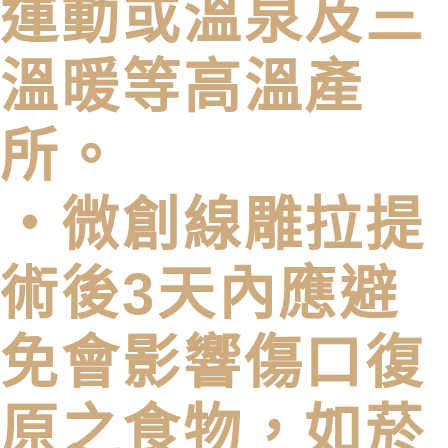
運動或溫泉及三
溫暖等⾼溫產
所。
・微創線雕拉提
術後3天內應避
免會影響傷⼝復
原之食物，如菸