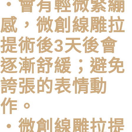
・會有輕微緊繃
感，微創線雕拉
提術後3天後會
逐漸舒緩；避免
誇張的表情動
作。
・微創線雕拉提