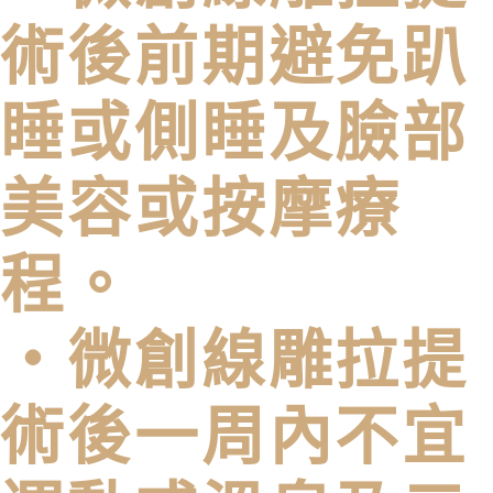
術後前期避免趴
睡或側睡及臉部
美容或按摩療
程。
・微創線雕拉提
術後⼀周內不宜