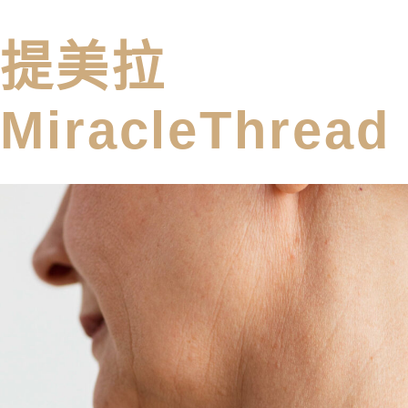
提美拉​
MiracleThread