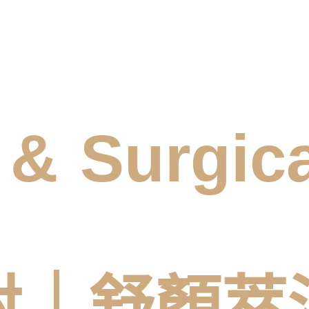
 & Surgica
射｜舒顏萃