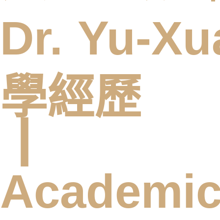
Dr. Yu-Xu
學經歷
┃
Academic