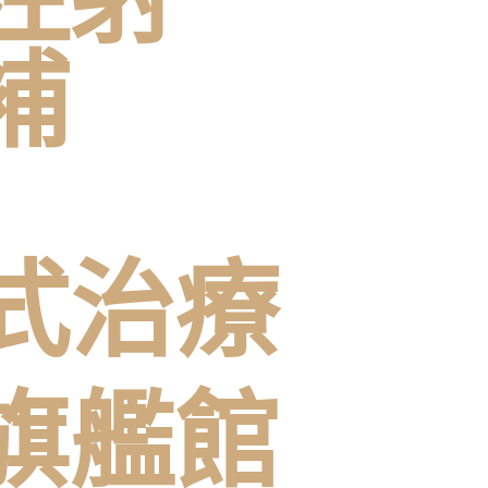
補
式治療
旗艦館