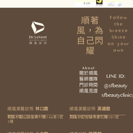
Follow
順著
the
風，為
breeze
Shine
自己閃
on your
耀
own
About
關於順風
LINE ID:
醫師團隊
門診時間
@sfbeauty
順風見證
sfbeautyclini
順風美醫診所
林口館
順風美醫診所
高雄館
TEL: 03-255-0550
TEL: 07-341-9930
桃園市龜山區復興一路146巷1號
高雄市左營區博愛三路101號
3樓​