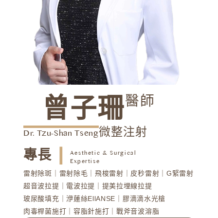
醫師
曾子珊
微整注射​
Dr. Tzu-Shan Tseng
┃
專長
Aesthetic & Surgical
Expertise
雷射除斑｜雷射除毛｜飛梭雷射｜皮秒雷射｜G緊雷射
超音波拉提｜電波拉提｜提美拉埋線拉提
玻尿酸填充｜洢蓮絲EllANSE｜膠滴滴水光槍
肉毒桿菌施打｜容脂針施打｜戰斧音波溶脂