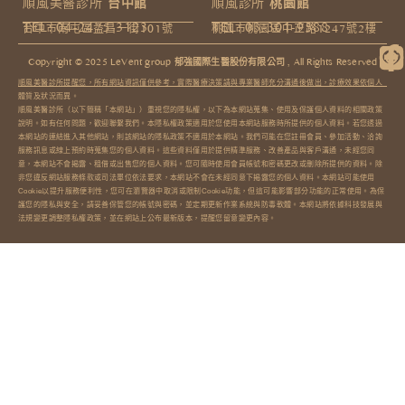
順風美醫診所
台中館
順風診所
桃園館
TEL: 04-2475-3123
TEL: 03-301-9588
台中市南屯區益昌一街101號
桃園市桃園區中正路1247號2樓
Copyright © 2025 LeVent group 郁強國際生醫股份有限公司 , All Rights Reserved​
順風美醫診所提醒您，所有網站資訊僅供參考，實際醫療決策請與專業醫師充分溝通後做出，診療效果依個人
體質及狀況而異。
順風美醫診所（以下簡稱「本網站」）重視您的隱私權，以下為本網站蒐集、使用及保護個人資料的相關政策
說明。如有任何問題，歡迎聯繫我們。本隱私權政策適用於您使用本網站服務時所提供的個人資料。若您透過
本網站的連結進入其他網站，則該網站的隱私政策不適用於本網站。我們可能在您註冊會員、參加活動、洽詢
服務訊息或線上預約時蒐集您的個人資料。這些資料僅用於提供精準服務、改善產品與客戶溝通，未經您同
意，本網站不會揭露、租借或出售您的個人資料。您可隨時使用會員帳號和密碼更改或刪除所提供的資料。除
非您違反網站服務條款或司法單位依法要求，本網站不會在未經同意下揭露您的個人資料。本網站可能使用
Cookie以提升服務便利性，您可在瀏覽器中取消或限制Cookie功能，但這可能影響部分功能的正常使用。為保
護您的隱私與安全，請妥善保管您的帳號與密碼，並定期更新作業系統與防毒軟體。本網站將依據科技發展與
法規變更調整隱私權政策，並在網站上公布最新版本，提醒您留意變更內容。